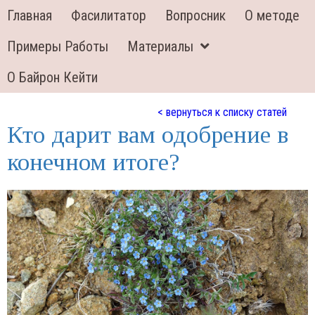
Главная
Фасилитатор
Вопросник
О методе
Примеры Работы
Материалы
О Байрон Кейти
< вернуться к списку статей
Кто дарит вам одобрение в
конечном итоге?